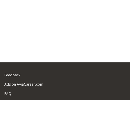
Feedback
Ads on AviaCareer.com
FAQ
Sitemap
Partners
Security of personal data