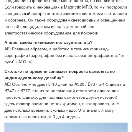
соединения. Предстоит еще много работы, но все движется.
Если говорить о инновациях в Magnetic MRO, то мы построили
специальный ангар с автоматическими системами вентиляции
и обогрева. Он также оборудован светодиодным освещением
по всей площади, и мы используем новейшее
электростатическое оборудование для покраски.
Андре, каким техниками пользуетесь вы?
AE: Главным образом, я работаю в технике фрихенд-
аэрографии (аэрография без использования трафаретов, "от
руки" - ATO.ru).
Сколько по времени занимает покраска самолета по
индивидуальному дизайну?
AE: Обычно мне дают 8-10 дней на A320 / B737 и 4-5 дней на
B747 or B777: это из-за непомерной стоимости одного дня
простоя. Однако, для частных самолетов другая история:
здесь фактор времени не так критичен, и как правило, мне
дают столько времени, сколько надо. Это значит, я могу
заниматься проектом от 3 до 4 недель.